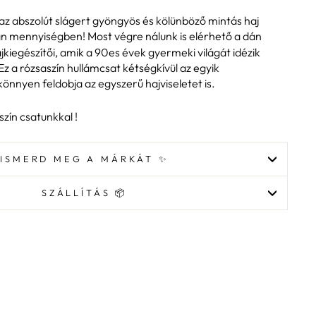
 az abszolút slágert gyöngyös és kölünböző mintás haj
lan mennyiségben! Most végre nálunk is elérhető a dán
egészítői, amik a 90es évek gyermeki világát idézik
 Ez a rózsaszín hullámcsat kétségkívül az egyik
önnyen feldobja az egyszerű hajviseletet is.
zín csatunkkal !
ISMERD MEG A MÁRKÁT ✨
SZÁLLÍTÁS 📦