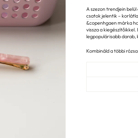
A szezon trendjein belül
csatok
jelentik – korlát
&copenhgaen márka hajki
vissza a kiegészítőikkel.
legpopulárisabb darab, k
Kombináld a többi rózsas