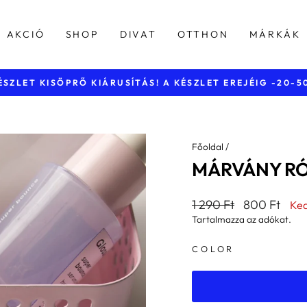
AKCIÓ
SHOP
DIVAT
OTTHON
MÁRKÁK
40.000 Ft feletti vásárlásnál
INGYENES KISZÁLLÍTÁS
Diavetítés
szüneteltetése
Főoldal
/
MÁRVÁNY RÓ
Általános
Kedvezmény
1 290 Ft
800 Ft
Ke
ár
ár
Tartalmazza az adókat.
COLOR