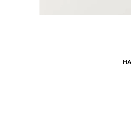
HA
Akció