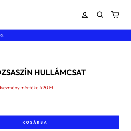
BEJELENTKEZÉS
KERESÉS
KOS
ZSASZÍN HULLÁMCSAT
es
dvezmény mértéke
490 Ft
KOSÁRBA