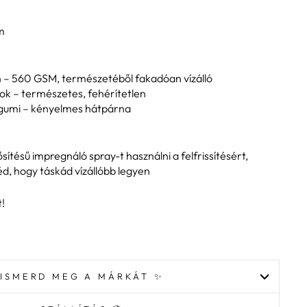
cm
– 560 GSM, természetéből fakadóan vízálló
ok – természetes, fehérítetlen
) gumi – kényelmes hátpárna
tésű impregnáló spray-t használni a felfrissítésért,
éd, hogy táskád vízállóbb legyen
!
ISMERD MEG A MÁRKÁT ✨