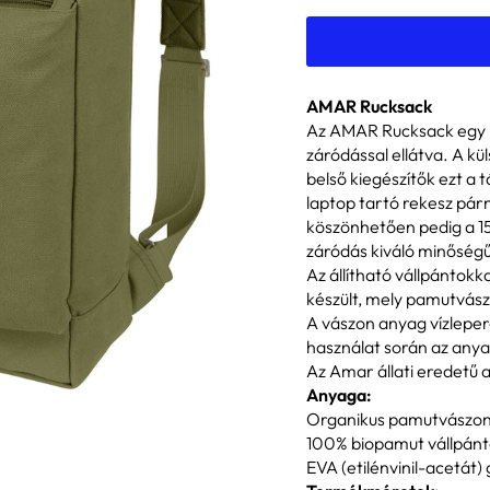
AMAR Rucksack
Az AMAR Rucksack egy m
záródással ellátva. A kü
belső kiegészítők ezt a 
laptop tartó rekesz pár
köszönhetően pedig a 15 
záródás kiváló minőségű 
Az állítható vállpántokk
készült, mely pamutvász
A vászon anyag vízlepe
használat során az anyag
Az Amar állati eredetű 
Anyaga:
Organikus pamutvászon 
100% biopamut vállpánt
EVA (etilénvinil-acetát