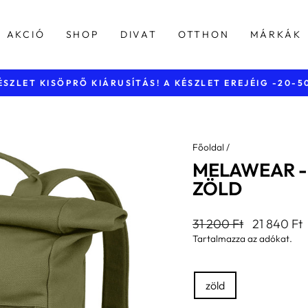
AKCIÓ
SHOP
DIVAT
OTTHON
MÁRKÁK
40.000 Ft feletti vásárlásnál
INGYENES KISZÁLLÍTÁS
Diavetítés
szüneteltetése
Főoldal
/
MELAWEAR -
ZÖLD
Általános
Kedvezmén
31 200 Ft
21 840 Ft
ár
ár
Tartalmazza az adókat.
SZÍN
zöld