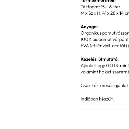
Termékméretek:
Térfogat: 15 + 6 liter
M x Sz x H: 41 x 28 x 14 
Anyaga:
Organikus pamutvászon 
100% biopamut vállpánt
EVA (etilénvinil-acetát
Kezelési útmutató:
Ajánlott egy GOTS-minősí
valamint ha azt szeretn
Csak kézi mosás ajánlott
Indiában készült.