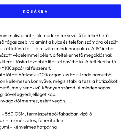
KOSÁRBA
inimalista hátizsák modern tervezésű feltekerhető
lső tágas zseb, valamint a kulcs és telefon számára készült
táskát kitűnő társsá teszik a mindennapokra. A 15″ inches
názott védelemmel bélelt, a feltekerhető megoldásnak
literes táska további 6 literrel bővíthető. A feltekerhető
YKK zipzárral felszerelt.
al ellátott hátizsák 100% organikus Fair Trade pamutból
on kellemesen könnyűvé, mégis stabillá teszi a hátizsákot.
rgető, mely rendkívül könnyen szárad. A mindennapos
 idővel egyedi jelleget kap.
anyagoktól mentes, ezért vegán.
– 560 GSM, természetéből fakadóan vízálló
ok – természetes, fehérítetlen
) gumi – kényelmes hátpárna