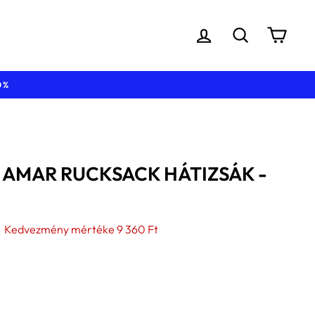
BEJELENTKEZÉS
KERESÉS
KOS
 AMAR RUCKSACK HÁTIZSÁK -
yes
Kedvezmény mértéke
9 360 Ft