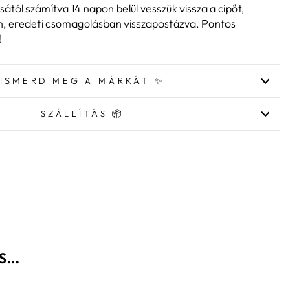
ásától számítva 14 napon belül vesszük vissza a cipőt,
n, eredeti csomagolásban visszapostázva. Pontos
!
ISMERD MEG A MÁRKÁT ✨
SZÁLLÍTÁS 📦
...