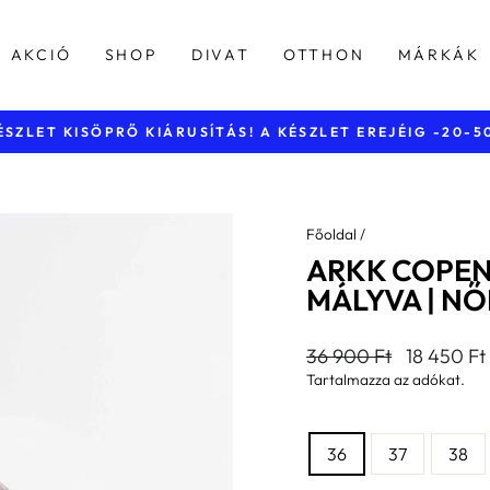
AKCIÓ
SHOP
DIVAT
OTTHON
MÁRKÁK
40.000 Ft feletti vásárlásnál
INGYENES KISZÁLLÍTÁS
Diavetítés
szüneteltetése
Főoldal
/
ARKK COPEN
MÁLYVA | NŐ
Általános
Kedvezmé
36 900 Ft
18 450 Ft
ár
ár
Tartalmazza az adókat.
MÉRET
36
37
38