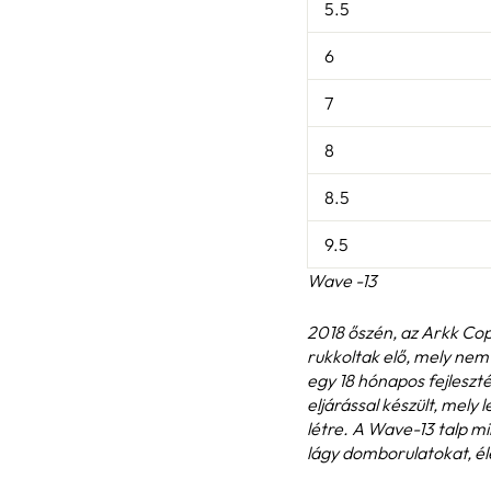
5.5
6
7
8
8.5
9.5
Wave -13
2018 őszén, az Arkk Co
rukkoltak elő, mely nem 
egy 18 hónapos fejleszt
eljárással készült, mely
létre. A Wave-13 talp m
lágy domborulatokat, éle