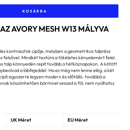
KOSÁRBA
 AZ AVORY MESH W13 MÁLYVA
es kontrasztok cipője, melyben a geometrikus talprész
ns felsővel. Mindkét textúra a tökéletes kényelemért felel,
onos talp könnyedén repít tovább a hétköznapokon. A kötött
egybeolvad a lábfejeddel. Ha ez még nem lenne elég, a két
 cipő egyszerre legyen modern és időtálló. továbbá a
knak köszönhetően bármivel veszed is föl, nem nyúlhatsz
UK Méret
EU Méret
T