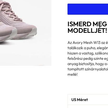
ISMERD MEG
MODELLJÉT!
Az Avory Mesh W13 az él
találkozik a puha, elegá
hiszen a vastag, szilik
felsőrész pedig szinte 
anyag biztosítja, hogy a
tompított színárnyalato
mellé!
US Méret