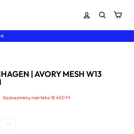
BEJELENTKEZÉS
KERESÉS
KOS
HAGEN | AVORY MESH W13
I
nyes
Kedvezmény mértéke
18 450 Ft
39