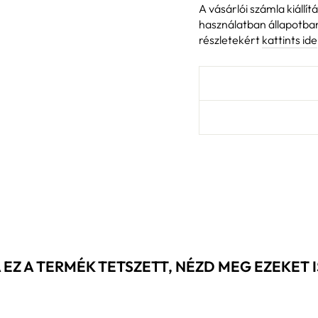
A vásárlói számla kiállít
használatban állapotba
részletekért
kattints ide
 EZ A TERMÉK TETSZETT, NÉZD MEG EZEKET IS