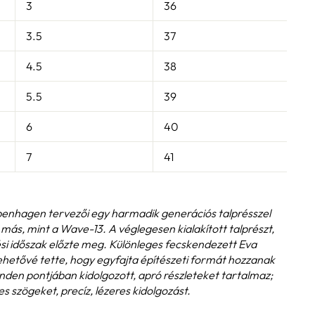
3
36
2
3.5
37
2
4.5
38
2
5.5
39
2
6
40
2
7
41
2
penhagen tervezői egy harmadik generációs talprésszel
más, mint a Wave-13. A véglegesen kialakított talprészt,
ési időszak előzte meg. Különleges fecskendezett Eva
 lehetővé tette, hogy egyfajta építészeti formát hozzanak
inden pontjában kidolgozott, apró részleteket tartalmaz;
s szögeket, precíz, lézeres kidolgozást.