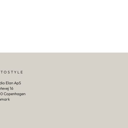
PTOSTYLE
dio Elan ApS
tevej 16
0 Copenhagen
nmark