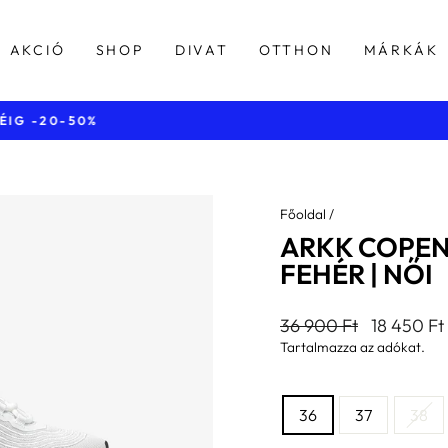
AKCIÓ
SHOP
DIVAT
OTTHON
MÁRKÁK
40.000 Ft feletti vásárlásnál
INGYENES KISZÁLLÍTÁS
Diavetítés
szüneteltetése
Főoldal
/
ARKK COPEN
FEHÉR | NŐI
Általános
Kedvezmé
36 900 Ft
18 450 Ft
ár
ár
Tartalmazza az adókat.
MÉRET
36
37
38