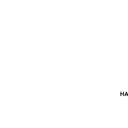
HA
Akció