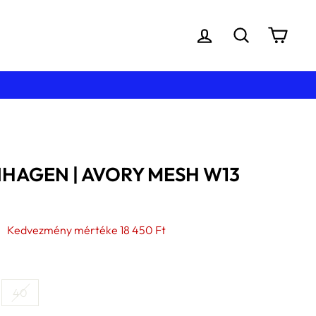
BEJELENTKEZÉS
KERESÉS
KOS
HAGEN | AVORY MESH W13
nyes
Kedvezmény mértéke
18 450 Ft
40