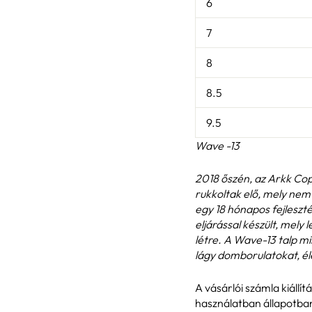
6
7
8
8.5
9.5
Wave -13
2018 őszén, az Arkk Co
rukkoltak elő, mely nem 
egy 18 hónapos fejleszt
eljárással készült, mely
létre. A Wave-13 talp m
lágy domborulatokat, éle
A vásárlói számla kiállít
használatban állapotba