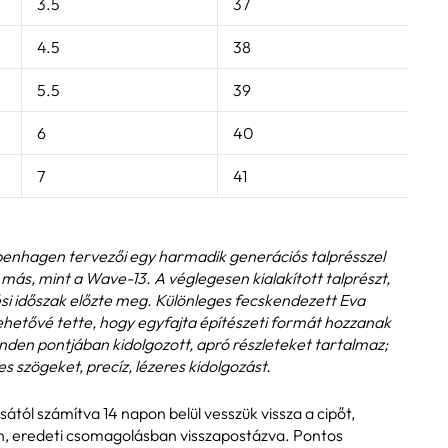
3.5
37
2
4.5
38
2
5.5
39
2
6
40
2
7
41
2
penhagen tervezői egy harmadik generációs talprésszel
más, mint a Wave-13. A véglegesen kialakított talprészt,
ési időszak előzte meg. Különleges fecskendezett Eva
 lehetővé tette, hogy egyfajta építészeti formát hozzanak
inden pontjában kidolgozott, apró részleteket tartalmaz;
s szögeket, precíz, lézeres kidolgozást.
ásától számítva 14 napon belül vesszük vissza a cipőt,
n, eredeti csomagolásban visszapostázva. Pontos