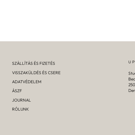
36 900 Ft
18 450 Ft
ár
ár
Kedvezmény mértéke
18 450 Ft
U
SZÁLLÍTÁS ÉS FIZETÉS
VISSZAKÜLDÉS ÉS CSERE
Stu
Bea
ADATVÉDELEM
250
De
ÁSZF
JOURNAL
RÓLUNK