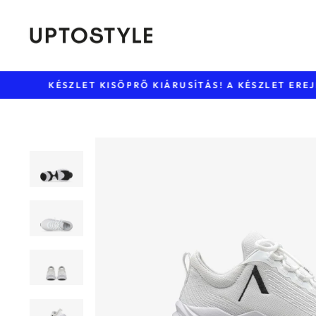
Ugrás
a
tartalomhoz