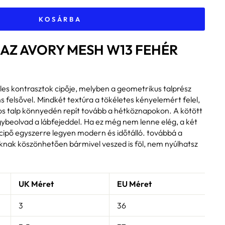
KOSÁRBA
 AZ AVORY MESH W13 FEHÉR
es kontrasztok cipője, melyben a geometrikus talprész
ns felsővel. Mindkét textúra a tökéletes kényelemért felel,
onos talp könnyedén repít tovább a hétköznapokon. A kötött
egybeolvad a lábfejeddel. Ha ez még nem lenne elég, a két
 cipő egyszerre legyen modern és időtálló. továbbá a
knak köszönhetően bármivel veszed is föl, nem nyúlhatsz
UK Méret
EU Méret
T
3
36
2