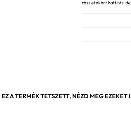
részletekért
kattints ide
 EZ A TERMÉK TETSZETT, NÉZD MEG EZEKET IS