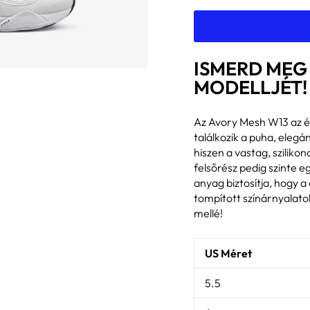
ISMERD MEG
MODELLJÉT!
Az Avory Mesh W13 az él
találkozik a puha, elegá
hiszen a vastag, szilik
felsőrész pedig szinte 
anyag biztosítja, hogy a
tompított színárnyalato
mellé!
US Méret
5.5