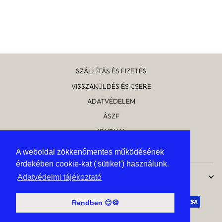
HÁTIZSÁK
Általános
Kedvezményes
32 900 Ft
24 675 Ft
ár
ár
Kedvezmény mértéke
8 225 Ft
SZÁLLÍTÁS ÉS FIZETÉS
VISSZAKÜLDÉS ÉS CSERE
ADATVÉDELEM
ÁSZF
JOURNAL
RÓLUNK
A weboldal zökkenőmentes működésének
A weboldal zökkenőmentes működésének
érdekében cookie-kat ('sütiket') használunk.
érdekében cookie-kat ('sütiket') használunk.
UPTOSTYLE
Adatvédelmi tájékoztató
Adatvédelmi tájékoztató
Rendben 😊🍪
Rendben 😊🍪