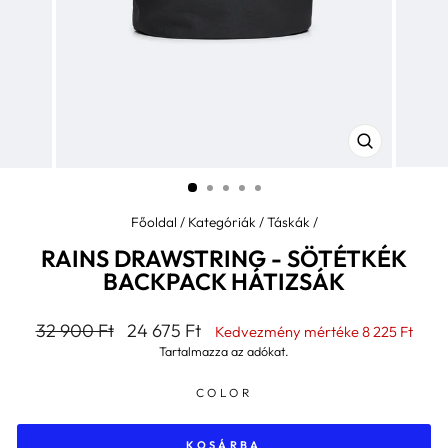
BEZÁR
(ESC)
Főoldal
/
Kategóriák
/
Táskák
/
RAINS DRAWSTRING - SÖTÉTKÉK
BACKPACK HÁTIZSÁK
Általános
Kedvezményes
32 900 Ft
24 675 Ft
Kedvezmény mértéke
8 225 Ft
ár
ár
Tartalmazza az adókat.
COLOR
KOSÁRBA