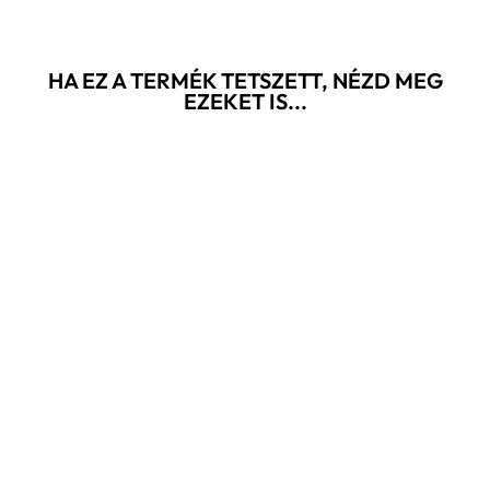
HA EZ A TERMÉK TETSZETT, NÉZD MEG
EZEKET IS...
Akció
RAINS
DRAWSTRING -
SÖTÉTKÉK
BACKPACK