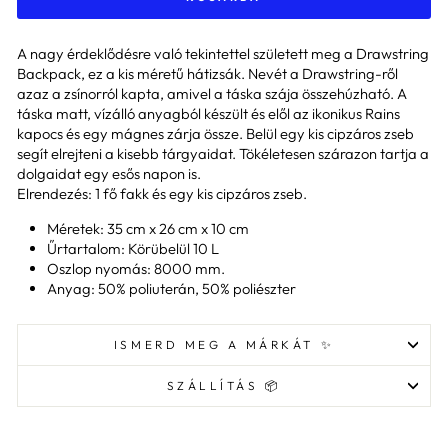
A nagy érdeklődésre való tekintettel született meg a Drawstring
Backpack, ez a kis méretű hátizsák. Nevét a Drawstring-ről
azaz a zsínorról kapta, amivel a táska szája összehúzható. A
táska matt, vízálló anyagból készült és elől az ikonikus Rains
kapocs és egy mágnes zárja össze. Belül egy kis cipzáros zseb
segít elrejteni a kisebb tárgyaidat. Tökéletesen szárazon tartja a
dolgaidat egy esős napon is.
Elrendezés: 1 fő fakk és egy kis cipzáros zseb.
Méretek: 35 cm x 26 cm x 10 cm
Űrtartalom: Körübelül 10 L
Oszlop nyomás: 8000 mm.
Anyag: 50% poliuterán, 50% poliészter
ISMERD MEG A MÁRKÁT ✨
SZÁLLÍTÁS 📦