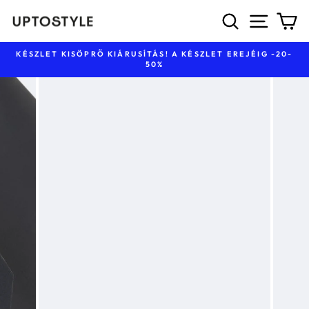
Ugrás
KERESÉS
NAVIG
K
a
tartalomhoz
KÉSZLET KISÖPRŐ KIÁRUSÍTÁS! A KÉSZLET EREJÉIG -20-
50%
Diavetítés
szüneteltetése