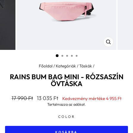
BEZÁR
(ESC)
Főoldal
/
Kategóriák
/
Táskák
/
RAINS BUM BAG MINI - RÓZSASZÍN
ÖVTÁSKA
Általános
Kedvezményes
17 990 Ft
13 035 Ft
Kedvezmény mértéke
4 955 Ft
ár
ár
Tartalmazza az adókat.
COLOR
KOSÁRBA