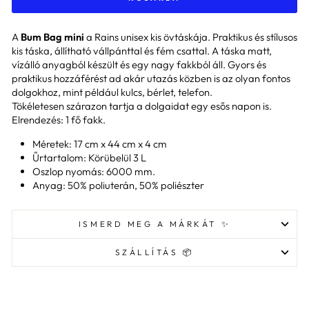
A
Bum Bag mini
a Rains unisex kis övtáskája. Praktikus és stílusos
kis táska, állítható vállpánttal és fém csattal. A táska matt,
vízálló anyagból készült és egy nagy fakkból áll. Gyors és
praktikus hozzáférést ad akár utazás közben is az olyan fontos
dolgokhoz, mint például kulcs, bérlet, telefon.
Tökéletesen szárazon tartja a dolgaidat egy esős napon is.
Elrendezés: 1 fő fakk.
Méretek: 17 cm x 44 cm x 4 cm
Űrtartalom: Körübelül 3 L
Oszlop nyomás: 6000 mm.
Anyag: 50% poliuterán, 50% poliészter
ISMERD MEG A MÁRKÁT ✨
SZÁLLÍTÁS 📦