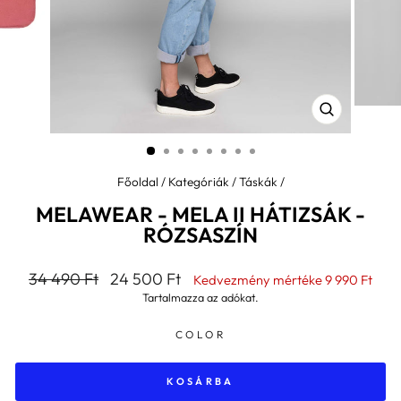
BEZÁR
(ESC)
Főoldal
/
Kategóriák
/
Táskák
/
MELAWEAR - MELA II HÁTIZSÁK -
RÓZSASZÍN
Általános
Kedvezményes
34 490 Ft
24 500 Ft
Kedvezmény mértéke
9 990 Ft
ár
ár
Tartalmazza az adókat.
COLOR
KOSÁRBA