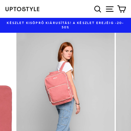
Ugrás
KERESÉS
NAVIG
K
a
tartalomhoz
KÉSZLET KISÖPRŐ KIÁRUSÍTÁS! A KÉSZLET EREJÉIG -20-
50%
Diavetítés
szüneteltetése