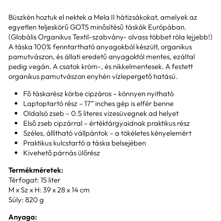
Büszkén hoztuk el nektek a Mela II
hátizsákokat, amelyek az
egyetlen teljeskörű GOTS minősítésű táskák Európában.
(Globális Organikus Textil-szabvány- olvass többet róla lejjebb!)
A táska 100% fenntartható anyagokból készült, organikus
pamutvászon, és állati eredetű anyagoktól mentes, ezáltal
pedig vegán. A csatok króm-, és nikkelmentesek. A festett
organikus pamutvászon enyhén vízlepergető hatású.
Fő táskarész körbe cipzáros – könnyen nyitható
Laptoptartó rész – 17” inches gép is elfér benne
Oldalsó zseb – 0.5 literes vizesüvegnek ad helyet
Első zseb cipzárral – értéktárgyaidnak praktikus rész
Széles, állítható vállpántok – a tökéletes kényelemért
Praktikus kulcstartó a táska belsejében
Kivehető párnás ülőrész
Termékméretek:
Térfogat: 15 liter
M x Sz x H: 39 x 28 x 14 cm
Súly: 820 g
Anyaga: