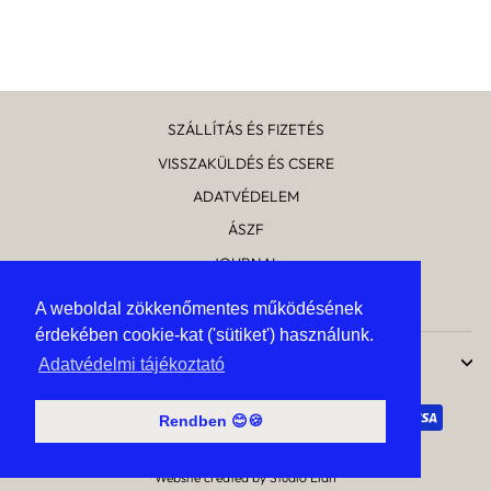
ár
ár
Kedvezmény mértéke
9 360 Ft
SZÁLLÍTÁS ÉS FIZETÉS
VISSZAKÜLDÉS ÉS CSERE
ADATVÉDELEM
ÁSZF
JOURNAL
RÓLUNK
A weboldal zökkenőmentes működésének
A weboldal zökkenőmentes működésének
érdekében cookie-kat ('sütiket') használunk.
érdekében cookie-kat ('sütiket') használunk.
UPTOSTYLE
Adatvédelmi tájékoztató
Adatvédelmi tájékoztató
Rendben 😊🍪
Rendben 😊🍪
Website created by Studio Elan