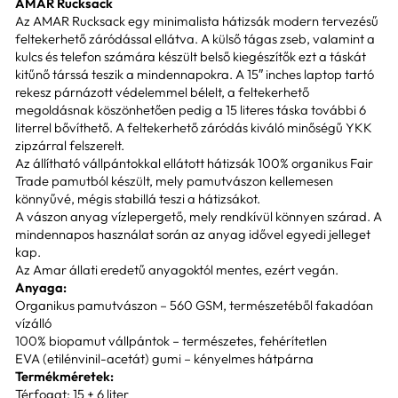
AMAR Rucksack
Az AMAR Rucksack egy minimalista hátizsák modern tervezésű
feltekerhető záródással ellátva. A külső tágas zseb, valamint a
kulcs és telefon számára készült belső kiegészítők ezt a táskát
kitűnő társsá teszik a mindennapokra. A 15″ inches laptop tartó
rekesz párnázott védelemmel bélelt, a feltekerhető
megoldásnak köszönhetően pedig a 15 literes táska további 6
literrel bővíthető. A feltekerhető záródás kiváló minőségű YKK
zipzárral felszerelt.
Az állítható vállpántokkal ellátott hátizsák 100% organikus Fair
Trade pamutból készült, mely pamutvászon kellemesen
könnyűvé, mégis stabillá teszi a hátizsákot.
A vászon anyag vízlepergető, mely rendkívül könnyen szárad. A
mindennapos használat során az anyag idővel egyedi jelleget
kap.
Az Amar állati eredetű anyagoktól mentes, ezért vegán.
Anyaga:
Organikus pamutvászon – 560 GSM, természetéből fakadóan
vízálló
100% biopamut vállpántok – természetes, fehérítetlen
EVA (etilénvinil-acetát) gumi – kényelmes hátpárna
Termékméretek:
Térfogat: 15 + 6 liter