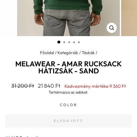
BEZÁR
(ESC)
Főoldal
/
Kategóriák
/
Táskák
/
MELAWEAR - AMAR RUCKSACK
HÁTIZSÁK - SAND
Általános
Kedvezményes
31 200 Ft
21 840 Ft
Kedvezmény mértéke
9 360 Ft
ár
ár
Tartalmazza az adókat.
COLOR
ELFOGYOTT