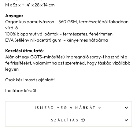
M x Sz x H: 41 x 28 x 14 cm
Anyaga:
Organikus pamutvászon – 560 GSM, természetéből fakadóan
vízálló
100% biopamut vállpántok – természetes, fehérítetlen
EVA (etilénvinil-acetát) gumi – kényelmes hátpárna
Kezelési útmutató:
Ajánlott egy GOTS-minősítésű impregnáló spray-t használni a
felfrissítésért, valamint ha azt szeretnéd, hogy táskád vízállóbb
legyen
Csak kézi mosás ajánlott!
Indiában készült
ISMERD MEG A MÁRKÁT ✨
SZÁLLÍTÁS 📦