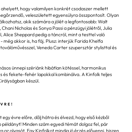
ahelyett, hogy valamilyen konkrét csodaszer mellett
 megőrzendő, veleszületett egyensúlyra összpontosít. Olyan
álkozhatsz, akik számára a jólét a legfontosabb: Walt
 Chani Nicholas és Sonya Passi a pénzügyi jólétről, Julia
, Alice Sheppard pedig a táncról, mint a testtel való
még akkor is, ha fáj. Plusz: interjúk Farida Khelfa
etoválóművésszel, Veneda Carter szupersztár stylisttal és
másos ünnepi szériánk hibátlan kötéssel, harmonikus
s és fekete-fehér lapokkal kombinálva. A Kinfolk teljes
irályságban készül.
ÉVRE!
egy évre előre, dőlj hátra és élvezd, hogy első kézből
 példányt! Minden szám egyedi témát dolgoz fel, pár
va az olvasót. Egy Kinfolkot mindig jó érzés elővenni, hiszen