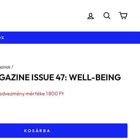
BEJELENTKEZÉS
KERESÉS
KOS
40.000 Ft feletti vásárlásnál
zinok
/
AZINE ISSUE 47: WELL-BEING
es
edvezmény mértéke
1 800 Ft
KOSÁRBA