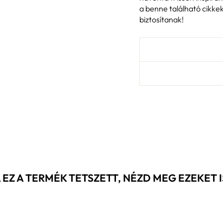
a benne található cikk
biztosítanak!
 EZ A TERMÉK TETSZETT, NÉZD MEG EZEKET IS