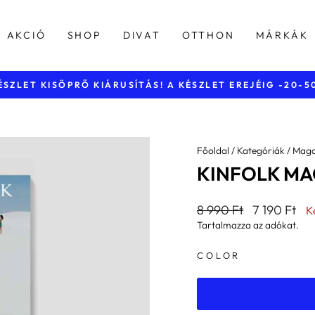
AKCIÓ
SHOP
DIVAT
OTTHON
MÁRKÁK
INGYENES KISZÁLLÍTÁS
Diavetítés
szüneteltetése
Főoldal
/
Kategóriák
/
Maga
KINFOLK MAG
Általános
Kedvezmény
8 990 Ft
7 190 Ft
K
ár
ár
Tartalmazza az adókat.
COLOR