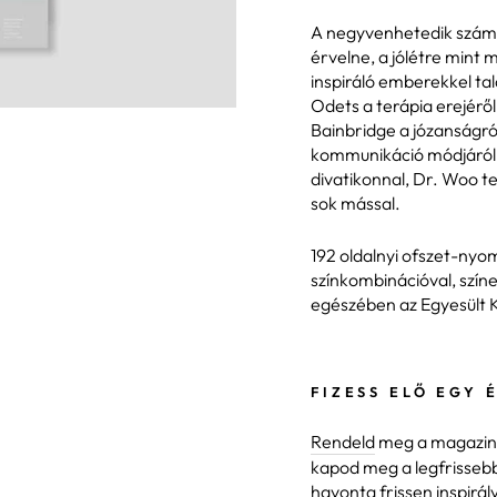
A negyvenhetedik szám 
érvelne, a jólétre mint
inspiráló emberekkel tal
Odets a terápia erejéről,
Bainbridge a józanságról
kommunikáció módjáról - 
divatikonnal, Dr. Woo t
sok mással.
192 oldalnyi ofszet-nyo
színkombinációval, színe
egészében az Egyesült K
FIZESS ELŐ EGY 
Rendeld
meg a magazint 
kapod meg a legfrissebb
havonta frissen inspirál