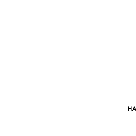
HA
Akció