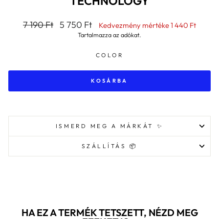
TECHNOLOGY
Általános
Kedvezményes
7 190 Ft
5 750 Ft
Kedvezmény mértéke
1 440 Ft
ár
ár
Tartalmazza az adókat.
COLOR
KOSÁRBA
ISMERD MEG A MÁRKÁT ✨
SZÁLLÍTÁS 📦
HA EZ A TERMÉK TETSZETT, NÉZD MEG