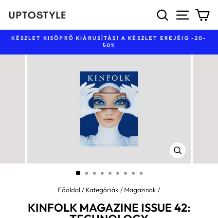
Ugrás
KERESÉS
NAVIG
K
a
tartalomhoz
KÉSZLET KISÖPRŐ KIÁRUSÍTÁS! A KÉSZLET EREJÉIG -20-
50%
Diavetítés
szüneteltetése
BEZÁR
(ESC)
Főoldal
/
Kategóriák
/
Magazinok
/
KINFOLK MAGAZINE ISSUE 42: