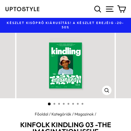
Ugrás
KERESÉS
NAVIG
K
a
tartalomhoz
KÉSZLET KISÖPRŐ KIÁRUSÍTÁS! A KÉSZLET EREJÉIG -20-
50%
Diavetítés
szüneteltetése
BEZÁR
(ESC)
Főoldal
/
Kategóriák
/
Magazinok
/
KINFOLK KINDLING 03 -THE