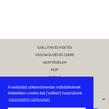
KINFOLK
KINDLING 03 -THE
IMAGINATION
ISSUE
Általános
Kedvezményes
4 550 Ft
3 640 Ft
ár
ár
Kedvezmény mértéke
910 Ft
SZÁLLÍTÁS ÉS FIZETÉS
VISSZAKÜLDÉS ÉS CSERE
ADATVÉDELEM
ÁSZF
JOURNAL
RÓLUNK
A weboldal zökkenőmentes működésének
A weboldal zökkenőmentes működésének
érdekében cookie-kat ('sütiket') használunk.
érdekében cookie-kat ('sütiket') használunk.
UPTOSTYLE
Adatvédelmi tájékoztató
Adatvédelmi tájékoztató