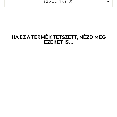
SZÁLLÍTÁS 📦
HA EZ A TERMÉK TETSZETT, NÉZD MEG
EZEKET IS...
Akció