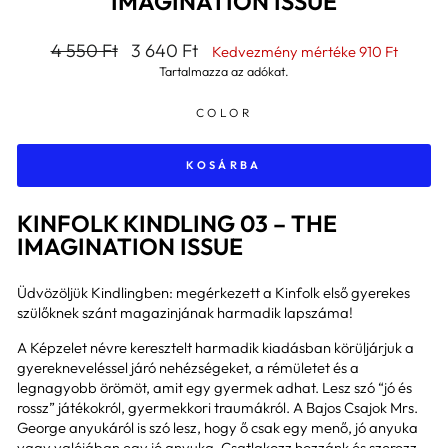
IMAGINATION ISSUE
Általános
Kedvezményes
4 550 Ft
3 640 Ft
Kedvezmény mértéke
910 Ft
ár
ár
Tartalmazza az adókat.
COLOR
KOSÁRBA
KINFOLK KINDLING 03 – THE
IMAGINATION ISSUE
Üdvözöljük Kindlingben: megérkezett a Kinfolk első gyerekes
szülőknek szánt magazinjának harmadik lapszáma!
A Képzelet névre keresztelt harmadik kiadásban körüljárjuk a
gyerekneveléssel járó nehézségeket, a rémületet és a
legnagyobb örömöt, amit egy gyermek adhat. Lesz szó “jó és
rossz” játékokról, gyermekkori traumákról. A Bajos Csajok Mrs.
George anyukáról is szó lesz, hogy ő csak egy menő, jó anyuka
vagy valójában egy jó anyuka. Csatlakozz hozzánk és szerezz