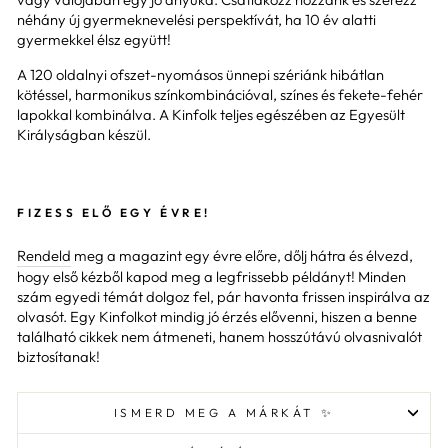
néhány új gyermeknevelési perspektívát, ha 10 év alatti
gyermekkel élsz együtt!
A 120 oldalnyi ofszet-nyomásos ünnepi szériánk hibátlan
kötéssel, harmonikus színkombinációval, színes és fekete-fehér
lapokkal kombinálva. A Kinfolk teljes egészében az Egyesült
Királyságban készül.
FIZESS ELŐ EGY ÉVRE!
Rendeld
meg a magazint egy évre előre, dőlj hátra és élvezd,
hogy első kézből kapod meg a legfrissebb példányt! Minden
szám egyedi témát dolgoz fel, pár havonta frissen inspirálva az
olvasót. Egy Kinfolkot mindig jó érzés elővenni, hiszen a benne
található cikkek nem átmeneti, hanem hosszútávú olvasnivalót
biztosítanak!
ISMERD MEG A MÁRKÁT ✨