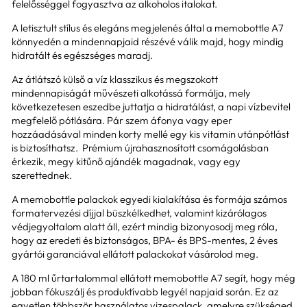
felelősséggel fogyasztva az alkoholos italokat.
A letisztult stílus és elegáns megjelenés által a memobottle A7
könnyedén a mindennapjaid részévé válik majd, hogy mindig
hidratált és egészséges maradj.
Az átlátszó külső a víz klasszikus és megszokott
mindennapiságát művészeti alkotássá formálja, mely
következetesen eszedbe juttatja a hidratálást, a napi vízbevitel
megfelelő pótlására. Pár szem áfonya vagy eper
hozzáadásával minden korty mellé egy kis vitamin utánpótlást
is biztosíthatsz. Prémium újrahasznosított csomágolásban
érkezik, megy kitűnő ajándék magadnak, vagy egy
szerettednek.
A memobottle palackok egyedi kialakítása és formája számos
formatervezési díjjal büszkélkedhet, valamint kizárólagos
védjegyoltalom alatt áll, ezért mindig bizonyosodj meg róla,
hogy az eredeti és biztonságos, BPA- és BPS-mentes, 2 éves
gyártói garanciával ellátott palackokat vásárolod meg.
A 180 ml űrtartalommal ellátott memobottle A7 segít, hogy még
jobban fókuszálj és produktívabb legyél napjaid során. Ez az
egyetlen többször használatos vizespalack, amelyre szükséged