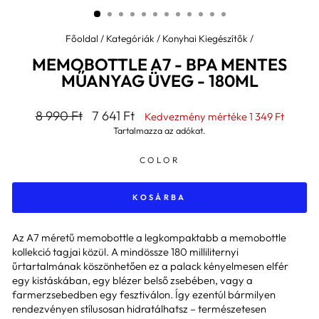
Főoldal
/
Kategóriák
/
Konyhai Kiegészítők
/
MEMOBOTTLE A7 - BPA MENTES
MŰANYAG ÜVEG - 180ML
Általános
Kedvezményes
8 990 Ft
7 641 Ft
Kedvezmény mértéke
1 349 Ft
ár
ár
Tartalmazza az adókat.
COLOR
KOSÁRBA
Az A7 méretű memobottle a legkompaktabb a memobottle
kollekció tagjai közül. A mindössze 180 milliliternyi
űrtartalmának köszönhetően ez a palack kényelmesen elfér
egy kistáskában, egy blézer belső zsebében, vagy a
farmerzsebedben egy fesztiválon. Így ezentúl bármilyen
rendezvényen stílusosan hidratálhatsz – természetesen