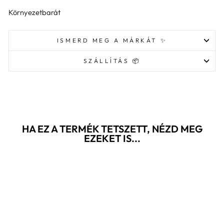
Környezetbarát
ISMERD MEG A MÁRKÁT ✨
SZÁLLÍTÁS 📦
HA EZ A TERMÉK TETSZETT, NÉZD MEG
EZEKET IS...
Akció