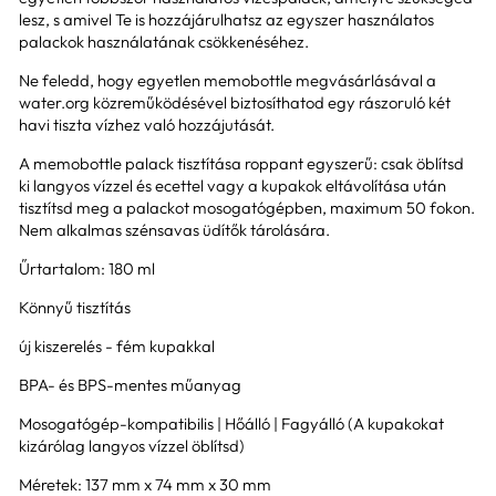
lesz, s amivel Te is hozzájárulhatsz az egyszer használatos
palackok használatának csökkenéséhez.
Ne feledd, hogy egyetlen memobottle megvásárlásával a
water.org közreműködésével biztosíthatod egy rászoruló két
havi tiszta vízhez való hozzájutását.
A memobottle palack tisztítása roppant egyszerű: csak öblítsd
ki langyos vízzel és ecettel vagy a kupakok eltávolítása után
tisztítsd meg a palackot mosogatógépben, maximum 50 fokon.
Nem alkalmas szénsavas üdítők tárolására.
Űrtartalom: 180 ml
Könnyű tisztítás
új kiszerelés - fém kupakkal
BPA- és BPS-mentes műanyag
Mosogatógép-kompatibilis | Hőálló | Fagyálló (A kupakokat
kizárólag langyos vízzel öblítsd)
Méretek: 137 mm x 74 mm x 30 mm