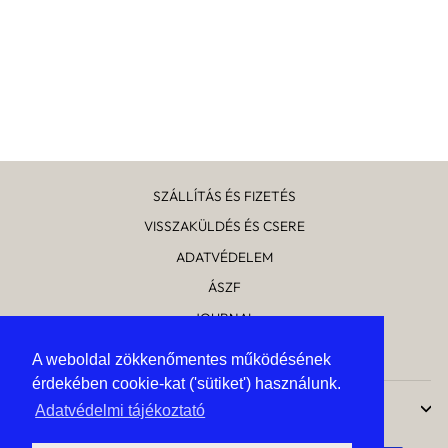
FELLOW OPUS
KÁVÉDARÁLÓ -
KÚPOS KÉSES
KÁVÉDARÁLÓ
93 900 Ft
SZÁLLÍTÁS ÉS FIZETÉS
VISSZAKÜLDÉS ÉS CSERE
ADATVÉDELEM
ÁSZF
JOURNAL
RÓLUNK
A weboldal zökkenőmentes működésének
A weboldal zökkenőmentes működésének
érdekében cookie-kat ('sütiket') használunk.
érdekében cookie-kat ('sütiket') használunk.
UPTOSTYLE
Adatvédelmi tájékoztató
Adatvédelmi tájékoztató