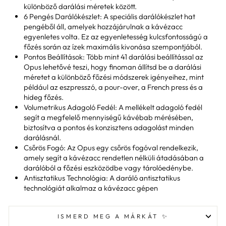
különböző darálási méretek között.
6 Pengés Darálókészlet: A speciális darálókészlet hat
pengéből áll, amelyek hozzájárulnak a kávézacc
egyenletes volta. Ez az egyenletesség kulcsfontosságú a
főzés során az ízek maximális kivonása szempontjából.
Pontos Beállítások: Több mint 41 darálási beállítással az
Opus lehetővé teszi, hogy finoman állítsd be a darálási
méretet a különböző főzési módszerek igényeihez, mint
például az eszpresszó, a pour-over, a French press és a
hideg főzés.
Volumetrikus Adagoló Fedél: A mellékelt adagoló fedél
segít a megfelelő mennyiségű kávébab mérésében,
biztosítva a pontos és konzisztens adagolást minden
darálásnál.
Csőrös Fogó: Az Opus egy csőrös fogóval rendelkezik,
amely segít a kávézacc rendetlen nélküli átadásában a
darálóból a főzési eszközödbe vagy tárolóedénybe.
Antisztatikus Technológia: A daráló antisztatikus
technológiát alkalmaz a kávézacc gépen
ISMERD MEG A MÁRKÁT ✨