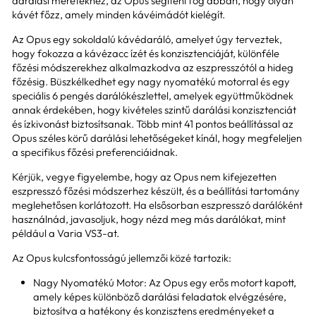
darálási méretekhez, az Opus segíteni fog abban, hogy olyan
kávét főzz, amely minden kávéimádót kielégít.
Az Opus egy sokoldalú kávédaráló, amelyet úgy terveztek,
hogy fokozza a kávézacc ízét és konzisztenciáját, különféle
főzési módszerekhez alkalmazkodva az eszpresszótól a hideg
főzésig. Büszkélkedhet egy nagy nyomatékú motorral és egy
speciális 6 pengés darálókészlettel, amelyek együttműködnek
annak érdekében, hogy kivételes szintű darálási konzisztenciát
és ízkivonást biztosítsanak. Több mint 41 pontos beállítással az
Opus széles körű darálási lehetőségeket kínál, hogy megfeleljen
a specifikus főzési preferenciáidnak.
Kérjük, vegye figyelembe, hogy az Opus nem kifejezetten
eszpresszó főzési módszerhez készült, és a beállítási tartomány
meglehetősen korlátozott. Ha elsősorban eszpresszó darálóként
használnád, javasoljuk, hogy nézd meg más darálókat, mint
például a Varia VS3-at.
Az Opus kulcsfontosságú jellemzői közé tartozik:
Nagy Nyomatékú Motor: Az Opus egy erős motort kapott,
amely képes különböző darálási feladatok elvégzésére,
biztosítva a hatékony és konzisztens eredményeket a