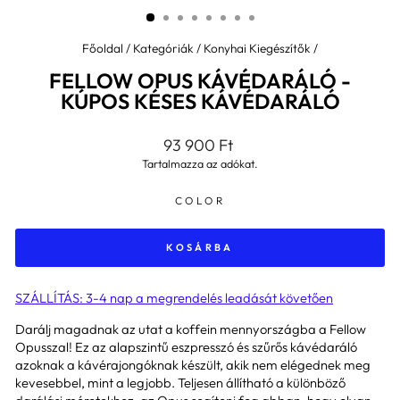
Főoldal
/
Kategóriák
/
Konyhai Kiegészítők
/
FELLOW OPUS KÁVÉDARÁLÓ -
KÚPOS KÉSES KÁVÉDARÁLÓ
Általános
93 900 Ft
ár
Tartalmazza az adókat.
COLOR
KOSÁRBA
SZÁLLÍTÁS: 3-4 nap a megrendelés leadását követően
Darálj magadnak az utat a koffein mennyországba a Fellow
Opusszal! Ez az alapszintű eszpresszó és szűrős kávédaráló
azoknak a kávérajongóknak készült, akik nem elégednek meg
kevesebbel, mint a legjobb. Teljesen állítható a különböző