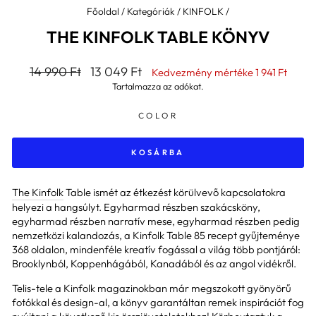
Főoldal
/
Kategóriák
/
KINFOLK
/
THE KINFOLK TABLE KÖNYV
Általános
Kedvezményes
14 990 Ft
13 049 Ft
Kedvezmény mértéke
1 941 Ft
ár
ár
Tartalmazza az adókat.
COLOR
KOSÁRBA
The Kinfolk
Table ismét az étkezést körülvevő kapcsolatokra
helyezi a hangsúlyt. Egyharmad részben szakácsköny,
egyharmad részben narratív mese, egyharmad részben pedig
nemzetközi kalandozás, a Kinfolk Table 85 recept gyűjteménye
368 oldalon, mindenféle kreatív fogással a világ több pontjáról:
Brooklynból, Koppenhágából, Kanadából és az angol vidékről.
Telis-tele a Kinfolk magazinokban már megszokott gyönyörű
fotókkal és design-al, a könyv garantáltan remek inspirációt fog