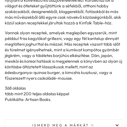
nyújtani a következő kis összjöveteletekhez! Körbeutaztuk a
világot és ötleteket gyűjtöttünk a séfekből, otthoni hobby
szakácsokból, designerekből, bloggerekből, fotósokból és más
más művészekből álló egyre csak növekvő közösségünkből, akik
közül sokan receptekkel járultak hozzá a Kinfolk Table-höz.
Vannak olyan receptek, amelyek meglepően egyszerük, mint
például friss kagylókat grillezni, vagy egy fél kantalup dinnyét
megtölteni joghurttal és mézzel. Más receptek viszont több időt
és türelmet igényelhetnek, mint a kumkvat kompótos gyömbér
jégkrém, vagy a tökéletes borjúhús elkészítése. Dán, japán,
mexikói és koreai hatások is megjelennek a könyvben az olyan új
köntösbe öltöztetett klasszikusok mellett, mint az
édesburgonya-quinoa burger, a kimcshis kuszkusz, vagy a
fűszerezett nyers csokoládé-mousse.
368 oldalas
több mint 200 teljes oldalas képpel
Publikálta: Artisan Books.
ISMERD MEG A MÁRKÁT ✨