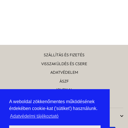
THE KINFOLK
TABLE KÖNYV
Általános
Kedvezményes
14 990 Ft
13 049 Ft
ár
ár
Kedvezmény mértéke
1 941 Ft
SZÁLLÍTÁS ÉS FIZETÉS
VISSZAKÜLDÉS ÉS CSERE
ADATVÉDELEM
ÁSZF
JOURNAL
RÓLUNK
A weboldal zökkenőmentes működésének
A weboldal zökkenőmentes működésének
érdekében cookie-kat ('sütiket') használunk.
érdekében cookie-kat ('sütiket') használunk.
UPTOSTYLE
Adatvédelmi tájékoztató
Adatvédelmi tájékoztató