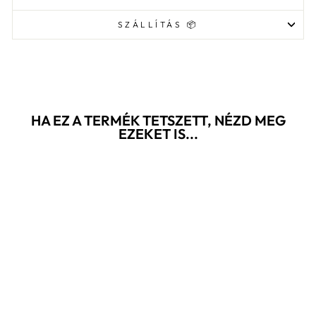
SZÁLLÍTÁS 📦
HA EZ A TERMÉK TETSZETT, NÉZD MEG
EZEKET IS...
Akció