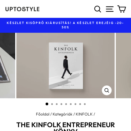
Ugrás
KERESÉS
NAVIG
K
a
tartalomhoz
KÉSZLET KISÖPRŐ KIÁRUSÍTÁS! A KÉSZLET EREJÉIG -20-
50%
Diavetítés
szüneteltetése
BEZÁR
(ESC)
Főoldal
/
Kategóriák
/
KINFOLK
/
THE KINFOLK ENTREPRENEUR