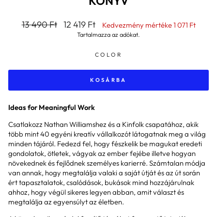
KÖNYV
Általános
Kedvezményes
13 490 Ft
12 419 Ft
Kedvezmény mértéke
1 071 Ft
ár
ár
Tartalmazza az adókat.
COLOR
KOSÁRBA
Ideas for Meaningful Work
Csatlakozz Nathan Williamshez és a Kinfolk csapatához, akik
több mint 40 egyéni kreatív vállalkozót látogatnak meg a világ
minden tájáról. Fedezd fel, hogy fészkelik be magukat eredeti
gondolatok, ötletek, vágyak az ember fejébe illetve hogyan
növekednek és fejlődnek személyes karierré. Számtalan módja
van annak, hogy megtalálja valaki a saját útját és az út során
ért tapasztalatok, csalódások, bukások mind hozzájárulnak
ahhoz, hogy végül sikeres legyen abban, amit választ és
megtalálja az egyensúlyt az életben.