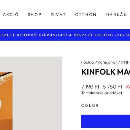
AKCIÓ
SHOP
DIVAT
OTTHON
MÁRKÁK
INGYENES KISZÁLLÍTÁS
Diavetítés
szüneteltetése
Főoldal
/
Kategóriák
/
KIN
KINFOLK MAG
Általános
Kedvezmény
7 190 Ft
5 750 Ft
K
ár
ár
Tartalmazza az adókat.
COLOR