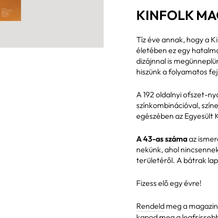
KINFOLK MAG
Tíz éve annak, hogy a K
életében ez egy hatalm
dizájnnal is megünneplün
hiszünk a folyamatos fe
A 192 oldalnyi ofszet-n
színkombinációval, színe
egészében az Egyesült K
A 43-as száma
az ismer
nekünk, ahol nincsennek 
területéről. A bátrak la
Fizess elő egy évre!
Rendeld
meg a magazint 
kapod meg a legfrissebb