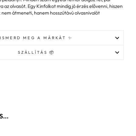
va az olvasót. Egy Kinfolkot mindig jó érzés elővenni, hiszen
ek nem átmeneti, hanem hosszútávú olvasnivalót
ISMERD MEG A MÁRKÁT ✨
SZÁLLÍTÁS 📦
...