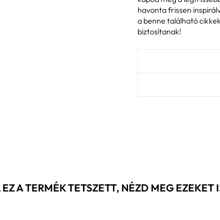
havonta frissen inspirál
a benne található cikk
biztosítanak!
 EZ A TERMÉK TETSZETT, NÉZD MEG EZEKET IS