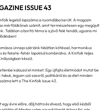
AZINE ISSUE 43
infolk legelső lapszáma a nyomdába került. A magazin
as mérföldkőnek számít, amit természetesen egy megújult
k. Találóan a borító téma is a jövő felé tendál, ugyanis mi
jlődésben!
yomásos ünnepi szériánk hibátlan kötéssel, harmonikus
s és fekete-fehér lapokkal kombinálva. A Kinfolk teljes
irályságban készül.
etlenbe kalauzol el minket. Egy újfajta életmódot mutat be
tabuk, legyen szó szexről, politikáról és az élet minden
pszáma lett a The Kinfolk Issue 43.
egy évre előre, dőlj hátra és élvezd, hogy első kézből
 példányt! Minden szám egyedi témát dolgoz fel, pár