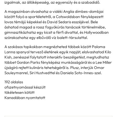
izgalmak, az állóképesség, az egyensúly és a szabadidő.
A magazinban olvashatsz a vidéki Anglia dimbes-dombjai
között folyó a sportéletetről, a Cotswoldsban fényképezett
lovas témájú képekkel és David Sedaris esszéjével. Bele
áshatod magad a rossz fogyókúrás tanácsok történelmébe,
gimnasztikázhatsz egy kicsit a férfi divattal, és Hollywoodban
szórakozhatsz egy elbűvölő víz balett-társulattal.
A szokásos topikokban megnézheted többek között Paloma
Lanna spanyol tervező életének egyik napját, elolvashatod Kilo
Kish, zenésszel folytatott interaktív beszélgetést, megtudhatsz
többet Gordon Parks fényképész munkásságáról és a Lee Miller
újságíró rejtett kulináris tehetségéről is. Plusz, interjúk Omar
Souleymanrel, Siri Hustvedttel és Daniela Soto-Innes-szel.
192 oldalas
ofszetnyomással készült
tökéletesen kötött
Kanadában nyomtatott