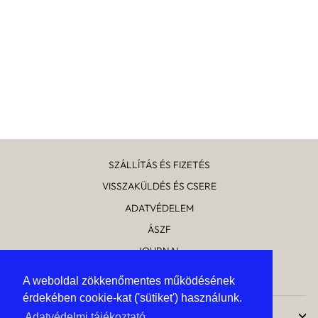
KINFOLK
MAGAZINE ISSUE
26: THE SPORT
ISSUE
6 890 Ft
SZÁLLÍTÁS ÉS FIZETÉS
VISSZAKÜLDÉS ÉS CSERE
ADATVÉDELEM
ÁSZF
JOURNAL
RÓLUNK
A weboldal zökkenőmentes működésének
A weboldal zökkenőmentes működésének
érdekében cookie-kat ('sütiket') használunk.
érdekében cookie-kat ('sütiket') használunk.
UPTOSTYLE
Adatvédelmi tájékoztató
Adatvédelmi tájékoztató