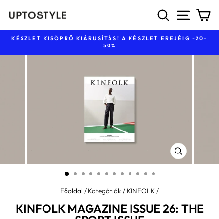
Ugrás
KERESÉS
NAVIG
K
a
tartalomhoz
KÉSZLET KISÖPRŐ KIÁRUSÍTÁS! A KÉSZLET EREJÉIG -20-
50%
Diavetítés
szüneteltetése
BEZÁR
(ESC)
Főoldal
/
Kategóriák
/
KINFOLK
/
KINFOLK MAGAZINE ISSUE 26: THE