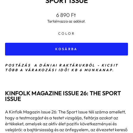
SPORT ISSUE
Általános
6 890 Ft
ár
Tartalmazza az adókat.
COLOR
KOSÁRBA
POSTÁZÁS A DÁNIAI RAKTÁRUKBÓL - KICSIT
TÖBB A VÁRAKOZÁSI IDŐ! KB 6 MUNKANAP.
KINFOLK MAGAZINE ISSUE 26: THE SPORT
ISSUE
A Kinfolk Magazin Issue 26: The Sport Issue téli száma amellett,
hogy a testmozgást és a testet vizsgálja, feltárja azokat az
értékeket, amelyek az aktív élet pozitív következményei és
velejárói: a bajtársiasság és az önfegyelem, az élvezetet kereső