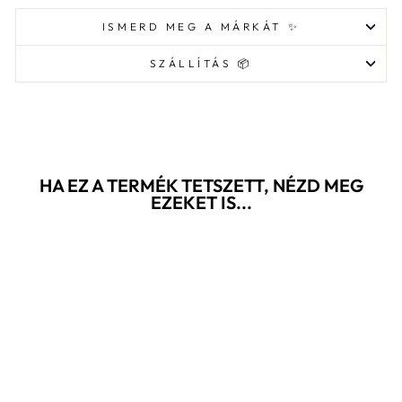
ISMERD MEG A MÁRKÁT ✨
SZÁLLÍTÁS 📦
HA EZ A TERMÉK TETSZETT, NÉZD MEG
EZEKET IS...
Akció