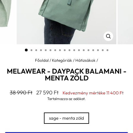
BEZÁR
(ESC)
Főoldal
/
Kategóriák
/
Hátizsákok
/
MELAWEAR - DAYPACK BALAMANI -
MENTA ZÖLD
Általános
Kedvezményes
38 990 Ft
27 590 Ft
Kedvezmény mértéke
11 400 Ft
ár
ár
Tartalmazza az adókat.
SZÍN
sage - menta zöld