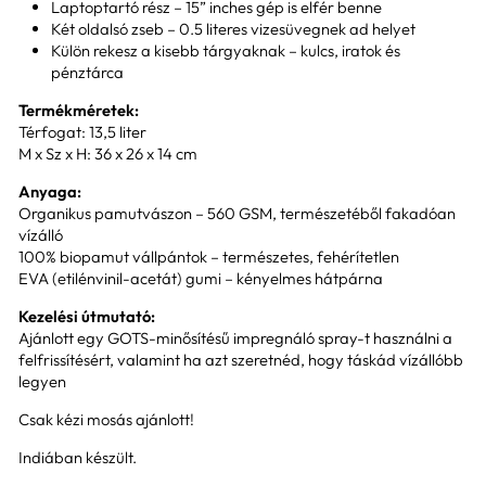
Laptoptartó rész – 15” inches gép is elfér benne
Két oldalsó zseb – 0.5 literes vizesüvegnek ad helyet
Külön rekesz a kisebb tárgyaknak – kulcs, iratok és
pénztárca
Termékméretek:
Térfogat: 13,5 liter
M x Sz x H: 36 x 26 x 14 cm
Anyaga:
Organikus pamutvászon – 560 GSM, természetéből fakadóan
vízálló
100% biopamut vállpántok – természetes, fehérítetlen
EVA (etilénvinil-acetát) gumi – kényelmes hátpárna
Kezelési útmutató:
Ajánlott egy GOTS-minősítésű impregnáló spray-t használni a
felfrissítésért, valamint ha azt szeretnéd, hogy táskád vízállóbb
legyen
Csak kézi mosás ajánlott!
Indiában készült.