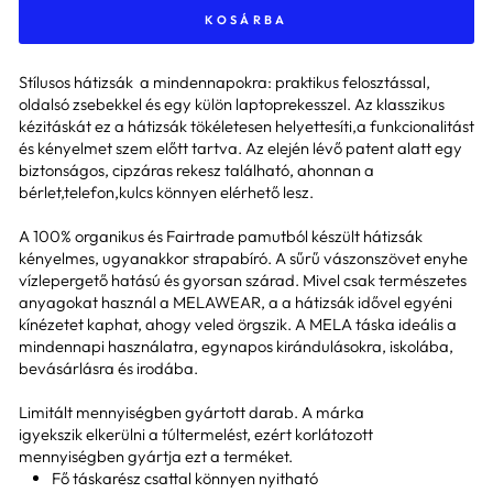
KOSÁRBA
Stílusos hátizsák a mindennapokra: praktikus felosztással,
oldalsó zsebekkel és egy külön laptoprekesszel. Az klasszikus
kézitáskát ez a hátizsák tökéletesen helyettesíti,a funkcionalitást
és kényelmet szem előtt tartva. Az elején lévő patent alatt egy
biztonságos, cipzáras rekesz található, ahonnan a
bérlet,telefon,kulcs könnyen elérhető lesz.
A 100% organikus és Fairtrade pamutból készült hátizsák
kényelmes, ugyanakkor strapabíró. A sűrű vászonszövet enyhe
vízlepergető hatású és gyorsan szárad. Mivel csak természetes
anyagokat használ a MELAWEAR, a a hátizsák idővel egyéni
kínézetet kaphat, ahogy veled örgszik. A MELA táska ideális a
mindennapi használatra, egynapos kirándulásokra, iskolába,
bevásárlásra és irodába.
Limitált mennyiségben gyártott darab. A márka
igyekszik elkerülni a túltermelést, ezért korlátozott
mennyiségben gyártja ezt a terméket.
Fő táskarész csattal könnyen nyitható