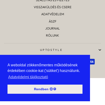
VISSZAKÜLDÉS ÉS CSERE
ADATVÉDELEM
ÁSZF
JOURNAL
RÓLUNK
UPTOSTYLE
A weboldal zökkenőmentes működésének
A weboldal zökkenőmentes működésének
érdekében cookie-kat ('sütiket') használunk.
érdekében cookie-kat ('sütiket') használunk.
Website created by Studio Elan
Adatvédelmi tájékoztató
Adatvédelmi tájékoztató
Rendben 😊🍪
Rendben 😊🍪