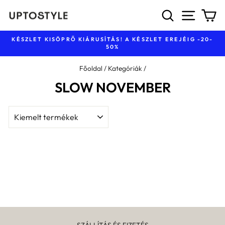
Ugrás
KERESÉS
NAVIG
K
a
tartalomhoz
KÉSZLET KISÖPRŐ KIÁRUSÍTÁS! A KÉSZLET EREJÉIG -20-
50%
Diavetítés
szüneteltetése
Főoldal
/
Kategóriák
/
SLOW NOVEMBER
LISTÁZÁS
SZÁLLÍTÁS ÉS FIZETÉS